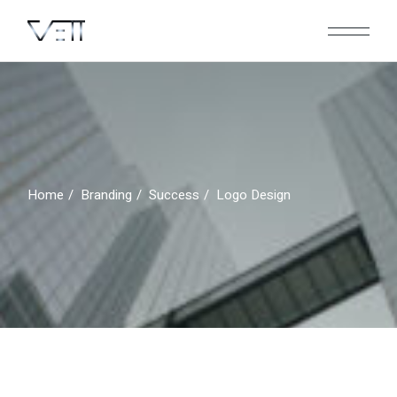
Skip
to
the
content
Home
Branding
Success
Logo Design