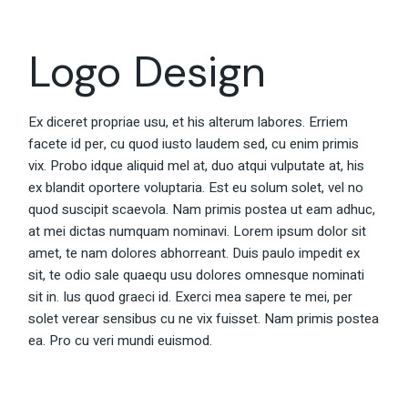
Logo Design
Ex diceret propriae usu, et his alterum labores. Erriem
facete id per, cu quod iusto laudem sed, cu enim primis
vix. Probo idque aliquid mel at, duo atqui vulputate at, his
ex blandit oportere voluptaria. Est eu solum solet, vel no
quod suscipit scaevola. Nam primis postea ut eam adhuc,
at mei dictas numquam nominavi. Lorem ipsum dolor sit
amet, te nam dolores abhorreant. Duis paulo impedit ex
sit, te odio sale quaequ usu dolores omnesque nominati
sit in. Ius quod graeci id. Exerci mea sapere te mei, per
solet verear sensibus cu ne vix fuisset. Nam primis postea
ea. Pro cu veri mundi euismod.